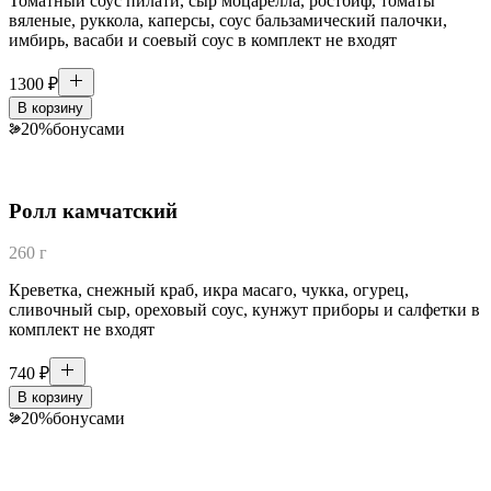
Томатный соус пилати, сыр моцарелла, ростбиф, томаты
вяленые, руккола, каперсы, соус бальзамический палочки,
имбирь, васаби и соевый соус в комплект не входят
1300
₽
В корзину
20
%
бонусами
Ролл камчатский
260 г
Креветка, снежный краб, икра масаго, чукка, огурец,
сливочный сыр, ореховый соус, кунжут приборы и салфетки в
комплект не входят
740
₽
В корзину
20
%
бонусами