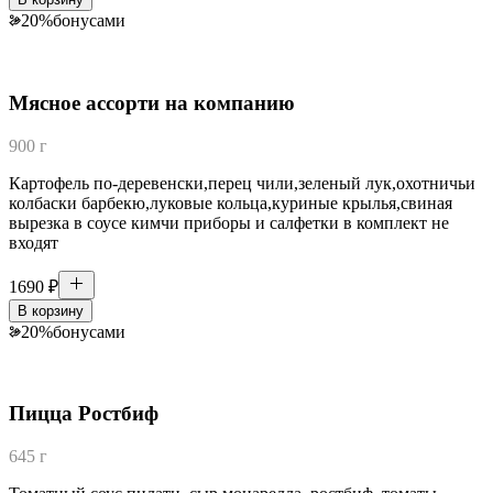
20
%
бонусами
Мясное ассорти на компанию
900 г
Картофель по-деревенски,перец чили,зеленый лук,охотничьи
колбаски барбекю,луковые кольца,куриные крылья,свиная
вырезка в соусе кимчи приборы и салфетки в комплект не
входят
1690
₽
В корзину
20
%
бонусами
Пицца Ростбиф
645 г