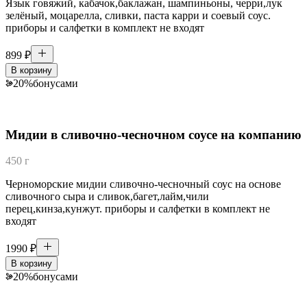
Язык говяжий, кабачок,баклажан, шампиньоны, черри,лук
зелёный, моцарелла, сливки, паста карри и соевый соус.
приборы и салфетки в комплект не входят
899
₽
В корзину
20
%
бонусами
Мидии в сливочно-чесночном соусе на компанию
450 г
Черноморские мидии сливочно-чесночный соус на основе
сливочного сыра и сливок,багет,лайм,чили
перец,кинза,кунжут. приборы и салфетки в комплект не
входят
1990
₽
В корзину
20
%
бонусами