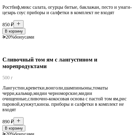
Ростбиф,микс салата, огурцы битые, баклажан, песто и унаги-
цезарь соус приборы и салфетки в комплект не входят
850
₽
В корзину
20
%
бонусами
Сливочный том ям с лангустином и
морепродуктами
500 г
Лангустин,креветки,вонголи,шампиньоны,томаты
черри,кальмар,мидии черноморские,мидии
очищенные,сливочно-кокосовая основа с пастой том ям,рис
паровой,кунжут,кинза. приборы и салфетки в комплект не
входят
890
₽
В корзину
20
%
бонусами