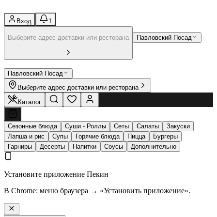
Вход
1
Выберите адрес доставки или ресторана
Павловский Посад
Павловский Посад
Выберите адрес доставки или ресторана
Каталог
Сезонные блюда
Суши - Роллы
Сеты
Салаты
Закуски
Лапша и рис
Супы
Горячие блюда
Пицца
Бургеры
Гарниры
Десерты
Напитки
Соусы
Дополнительно
Установите приложение Пекин
В Chrome: меню браузера → «Установить приложение».