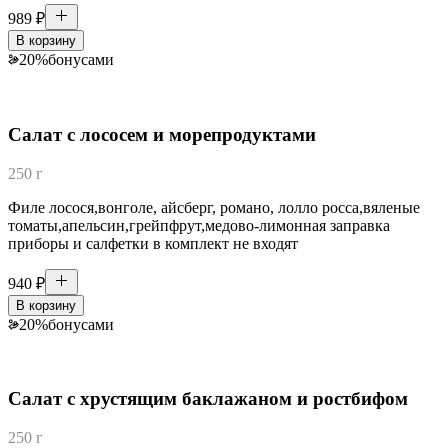
989
₽
В корзину
20
%
бонусами
Салат с лососем и морепродуктами
250 г
Филе лосося,вонголе, айсберг, романо, лолло росса,вяленые
томаты,апельсин,грейпфрут,медово-лимонная заправка
приборы и салфетки в комплект не входят
940
₽
В корзину
20
%
бонусами
Салат с хрустящим баклажаном и ростбифом
250 г