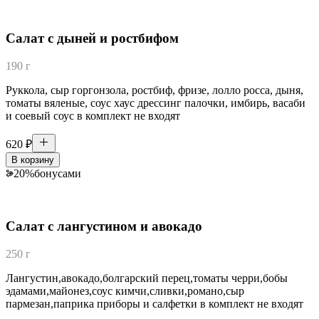
Салат с дыней и ростбифом
190 г
Руккола, сыр горгонзола, ростбиф, фризе, лолло росса, дыня,
томаты вяленые, соус хаус дрессинг палочки, имбирь, васаби
и соевый соус в комплект не входят
620
₽
В корзину
20
%
бонусами
Салат с лангустином и авокадо
250 г
Лангустин,авокадо,болгарский перец,томаты черри,бобы
эдамами,майонез,соус кимчи,сливки,романо,сыр
пармезан,паприка приборы и салфетки в комплект не входят