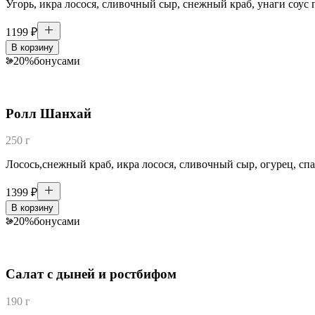
Угорь, икра лосося, сливочный сыр, снежный краб, унаги соус 
1199
₽
В корзину
20
%
бонусами
Ролл Шанхай
250 г
Лосось,снежный краб, икра лосося, сливочный сыр, огурец, спа
1399
₽
В корзину
20
%
бонусами
Салат с дыней и ростбифом
190 г