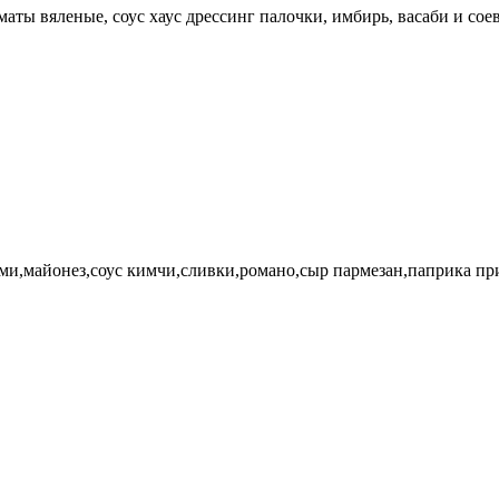
оматы вяленые, соус хаус дрессинг палочки, имбирь, васаби и сое
ми,майонез,соус кимчи,сливки,романо,сыр пармезан,паприка при