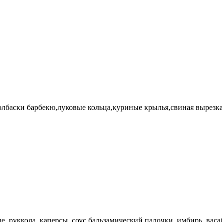
олбаски барбекю,луковые кольца,куриные крылья,свиная вырезка
, руккола, каперсы, соус бальзамический палочки, имбирь, васа