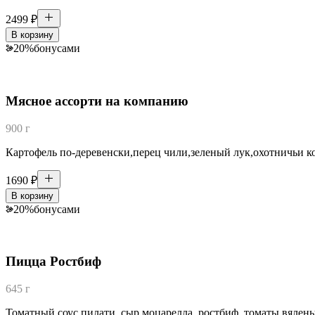
2499
₽
В корзину
20
%
бонусами
Мясное ассорти на компанию
900 г
Картофель по-деревенски,перец чили,зеленый лук,охотничьи к
1690
₽
В корзину
20
%
бонусами
Пицца Ростбиф
645 г
Томатный соус пилати, сыр моцарелла, ростбиф, томаты вяленые