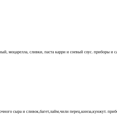
ый, моцарелла, сливки, паста карри и соевый соус. приборы и с
чного сыра и сливок,багет,лайм,чили перец,кинза,кунжут. приб