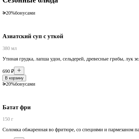
20
%
бонусами
Азиатский суп с уткой
380 мл
Утиная грудка, лапша удон, сельдерей, древесные грибы, лук зе
690
₽
В корзину
20
%
бонусами
Батат фри
150 г
Соломка обжаренная во фритюре, со специями и пармезаном пал