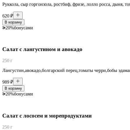
Руккола, сыр горгонзола, ростбиф, фризе, лолло росса, дыня, т
620
₽
В корзину
20
%
бонусами
Салат с лангустином и авокадо
250 г
Лангустин,авокадо,болгарский перец,томаты черри,бобы эдама
989
₽
В корзину
20
%
бонусами
Салат с лососем и морепродуктами
250 г