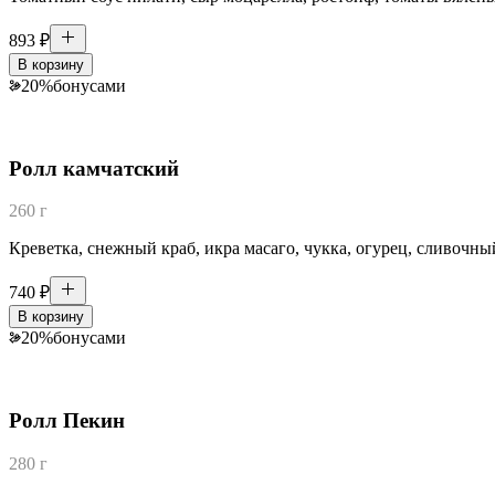
893
₽
В корзину
20
%
бонусами
Ролл камчатский
260 г
Креветка, снежный краб, икра масаго, чукка, огурец, сливочны
740
₽
В корзину
20
%
бонусами
Ролл Пекин
280 г