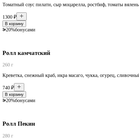
Томатный соус пилати, сыр моцарелла, ростбиф, томаты вяленые
1300
₽
В корзину
20
%
бонусами
Ролл камчатский
260 г
Креветка, снежный краб, икра масаго, чукка, огурец, сливочны
740
₽
В корзину
20
%
бонусами
Ролл Пекин
280 г