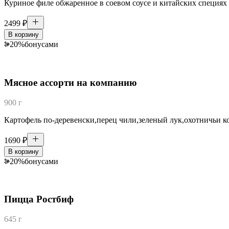
Куриное филе обжаренное в соевом соусе и китайских специях 
2499
₽
В корзину
20
%
бонусами
Мясное ассорти на компанию
900 г
Картофель по-деревенски,перец чили,зеленый лук,охотничьи к
1690
₽
В корзину
20
%
бонусами
Пицца Ростбиф
645 г