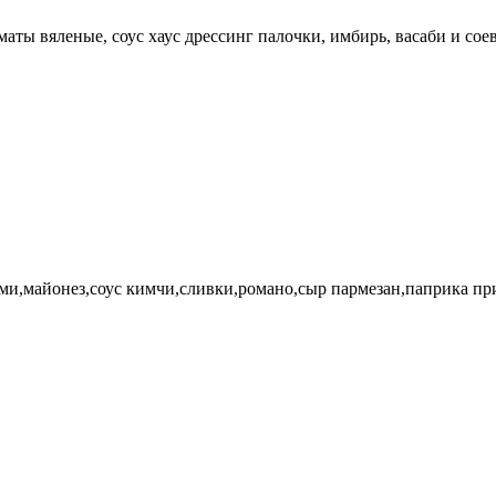
оматы вяленые, соус хаус дрессинг палочки, имбирь, васаби и сое
ми,майонез,соус кимчи,сливки,романо,сыр пармезан,паприка при