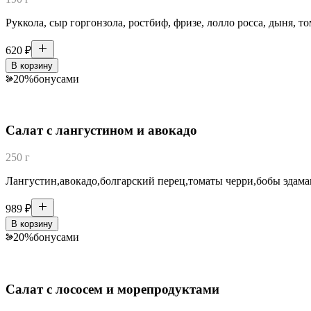
Руккола, сыр горгонзола, ростбиф, фризе, лолло росса, дыня, т
620
₽
В корзину
20
%
бонусами
Салат с лангустином и авокадо
250 г
Лангустин,авокадо,болгарский перец,томаты черри,бобы эдама
989
₽
В корзину
20
%
бонусами
Салат с лососем и морепродуктами