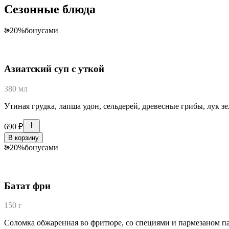
Сезонные блюда
20
%
бонусами
Азиатский суп с уткой
380 мл
Утиная грудка, лапша удон, сельдерей, древесные грибы, лук зе
690
₽
В корзину
20
%
бонусами
Батат фри
150 г
Соломка обжаренная во фритюре, со специями и пармезаном пал