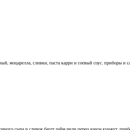
ый, моцарелла, сливки, паста карри и соевый соус. приборы и с
чного сыра и сливок,багет,лайм,чили перец,кинза,кунжут. приб