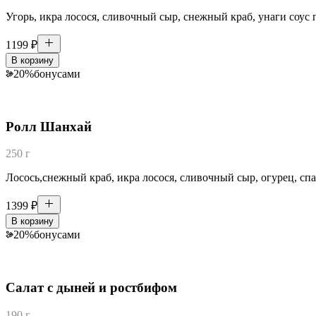
Угорь, икра лосося, сливочный сыр, снежный краб, унаги соус 
1199
₽
В корзину
20
%
бонусами
Ролл Шанхай
250 г
Лосось,снежный краб, икра лосося, сливочный сыр, огурец, спа
1399
₽
В корзину
20
%
бонусами
Салат с дыней и ростбифом
190 г