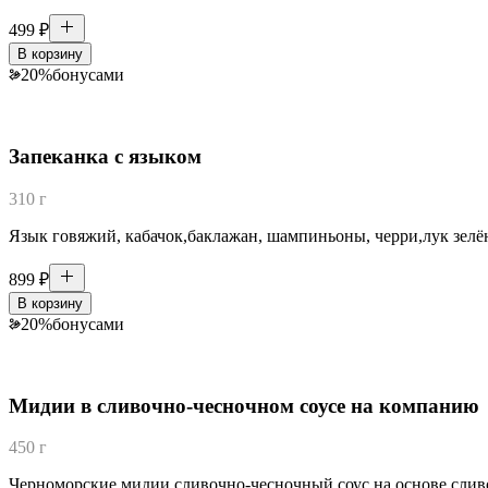
499
₽
В корзину
20
%
бонусами
Запеканка с языком
310 г
Язык говяжий, кабачок,баклажан, шампиньоны, черри,лук зелён
899
₽
В корзину
20
%
бонусами
Мидии в сливочно-чесночном соусе на компанию
450 г
Черноморские мидии сливочно-чесночный соус на основе сливо