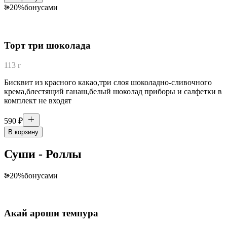
20
%
бонусами
Торт три шоколада
113 г
Бисквит из красного какао,три слоя шоколадно-сливочного
крема,блестящий ганаш,белый шоколад приборы и салфетки в
комплект не входят
590
₽
В корзину
Суши - Роллы
20
%
бонусами
Акай ароши темпура