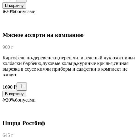
В корзину
20
%
бонусами
Мясное ассорти на компанию
900 г
Картофель по-деревенски,перец чили,зеленый лук,охотничьи
колбаски барбекю,луковые кольца,куриные крылья,свиная
вырезка в соусе кимчи приборы и салфетки в комплект не
входят
1690
₽
В корзину
20
%
бонусами
Пицца Ростбиф
645 г