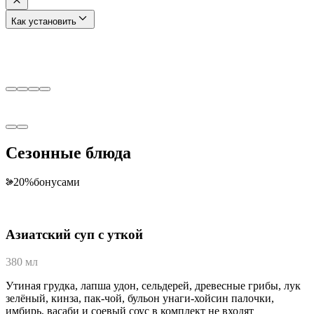
Как установить
Сезонные блюда
20
%
бонусами
Азиатский суп с уткой
380 мл
Утиная грудка, лапша удон, сельдерей, древесные грибы, лук
зелёный, кинза, пак-чой, бульон унаги-хойсин палочки,
имбирь, васаби и соевый соус в комплект не входят