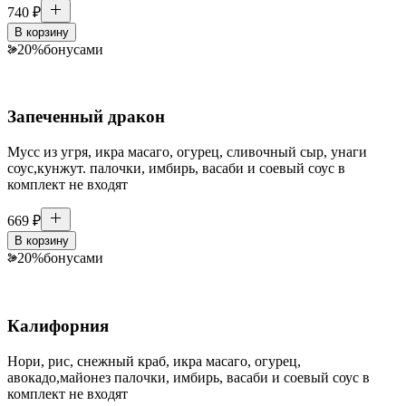
740
₽
В корзину
20
%
бонусами
Запеченный дракон
Мусс из угря, икра масаго, огурец, сливочный сыр, унаги
соус,кунжут. палочки, имбирь, васаби и соевый соус в
комплект не входят
669
₽
В корзину
20
%
бонусами
Калифорния
Нори, рис, снежный краб, икра масаго, огурец,
авокадо,майонез палочки, имбирь, васаби и соевый соус в
комплект не входят