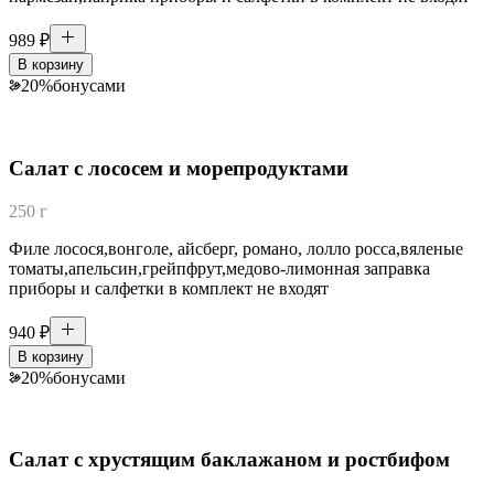
989
₽
В корзину
20
%
бонусами
Салат с лососем и морепродуктами
250 г
Филе лосося,вонголе, айсберг, романо, лолло росса,вяленые
томаты,апельсин,грейпфрут,медово-лимонная заправка
приборы и салфетки в комплект не входят
940
₽
В корзину
20
%
бонусами
Салат с хрустящим баклажаном и ростбифом