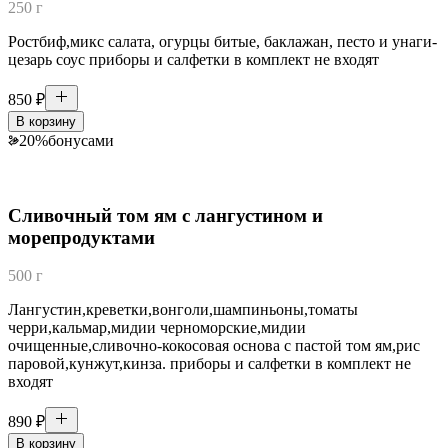
250 г
Ростбиф,микс салата, огурцы битые, баклажан, песто и унаги-
цезарь соус приборы и салфетки в комплект не входят
850
₽
В корзину
20
%
бонусами
Сливочный том ям с лангустином и
морепродуктами
500 г
Лангустин,креветки,вонголи,шампиньоны,томаты
черри,кальмар,мидии черноморские,мидии
очищенные,сливочно-кокосовая основа с пастой том ям,рис
паровой,кунжут,кинза. приборы и салфетки в комплект не
входят
890
₽
В корзину