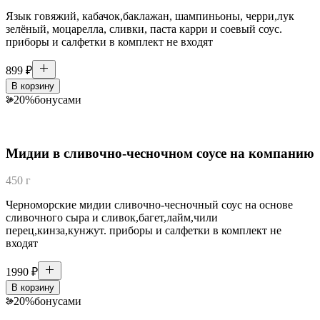
Язык говяжий, кабачок,баклажан, шампиньоны, черри,лук
зелёный, моцарелла, сливки, паста карри и соевый соус.
приборы и салфетки в комплект не входят
899
₽
В корзину
20
%
бонусами
Мидии в сливочно-чесночном соусе на компанию
450 г
Черноморские мидии сливочно-чесночный соус на основе
сливочного сыра и сливок,багет,лайм,чили
перец,кинза,кунжут. приборы и салфетки в комплект не
входят
1990
₽
В корзину
20
%
бонусами