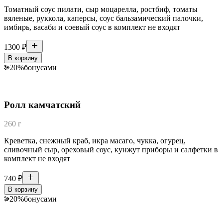
Томатный соус пилати, сыр моцарелла, ростбиф, томаты
вяленые, руккола, каперсы, соус бальзамический палочки,
имбирь, васаби и соевый соус в комплект не входят
1300
₽
В корзину
20
%
бонусами
Ролл камчатский
260 г
Креветка, снежный краб, икра масаго, чукка, огурец,
сливочный сыр, ореховый соус, кунжут приборы и салфетки в
комплект не входят
740
₽
В корзину
20
%
бонусами