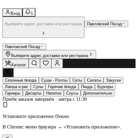
Вход
1
Выберите адрес доставки или ресторана
Павловский Посад
Павловский Посад
Выберите адрес доставки или ресторана
Каталог
Сезонные блюда
Суши - Роллы
Сеты
Салаты
Закуски
Лапша и рис
Супы
Горячие блюда
Пицца
Бургеры
Гарниры
Десерты
Напитки
Соусы
Дополнительно
Приём заказов завершён · завтра с 11:30
Установите приложение Пекин
В Chrome: меню браузера → «Установить приложение».