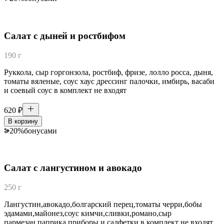
Салат с дыней и ростбифом
190 г
Руккола, сыр горгонзола, ростбиф, фризе, лолло росса, дыня,
томаты вяленые, соус хаус дрессинг палочки, имбирь, васаби
и соевый соус в комплект не входят
620
₽
В корзину
20
%
бонусами
Салат с лангустином и авокадо
250 г
Лангустин,авокадо,болгарский перец,томаты черри,бобы
эдамами,майонез,соус кимчи,сливки,романо,сыр
пармезан,паприка приборы и салфетки в комплект не входят