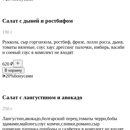
Салат с дыней и ростбифом
190 г
Руккола, сыр горгонзола, ростбиф, фризе, лолло росса, дыня,
томаты вяленые, соус хаус дрессинг палочки, имбирь, васаби
и соевый соус в комплект не входят
620
₽
В корзину
20
%
бонусами
Салат с лангустином и авокадо
250 г
Лангустин,авокадо,болгарский перец,томаты черри,бобы
эдамами,майонез,соус кимчи,сливки,романо,сыр
пармезан,паприка приборы и салфетки в комплект не входят