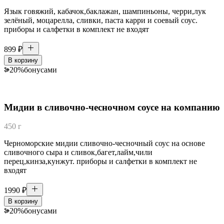
Язык говяжий, кабачок,баклажан, шампиньоны, черри,лук
зелёный, моцарелла, сливки, паста карри и соевый соус.
приборы и салфетки в комплект не входят
899
₽
В корзину
20
%
бонусами
Мидии в сливочно-чесночном соусе на компанию
450 г
Черноморские мидии сливочно-чесночный соус на основе
сливочного сыра и сливок,багет,лайм,чили
перец,кинза,кунжут. приборы и салфетки в комплект не
входят
1990
₽
В корзину
20
%
бонусами