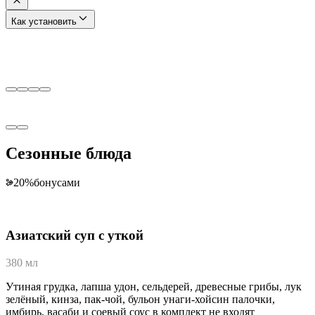
Как установить
Сезонные блюда
20
%
бонусами
Азиатский суп с уткой
380 мл
Утиная грудка, лапша удон, сельдерей, древесные грибы, лук
зелёный, кинза, пак-чой, бульон унаги-хойсин палочки,
имбирь, васаби и соевый соус в комплект не входят