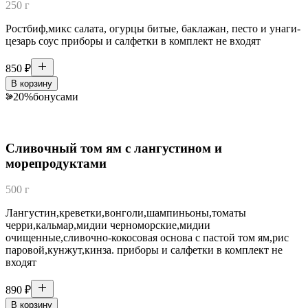
250 г
Ростбиф,микс салата, огурцы битые, баклажан, песто и унаги-
цезарь соус приборы и салфетки в комплект не входят
850
₽
В корзину
20
%
бонусами
Сливочный том ям с лангустином и
морепродуктами
500 г
Лангустин,креветки,вонголи,шампиньоны,томаты
черри,кальмар,мидии черноморские,мидии
очищенные,сливочно-кокосовая основа с пастой том ям,рис
паровой,кунжут,кинза. приборы и салфетки в комплект не
входят
890
₽
В корзину