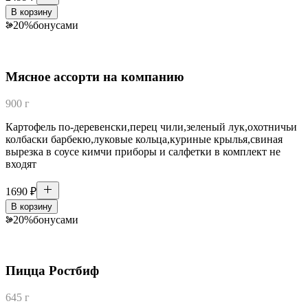
В корзину
20
%
бонусами
Мясное ассорти на компанию
900 г
Картофель по-деревенски,перец чили,зеленый лук,охотничьи
колбаски барбекю,луковые кольца,куриные крылья,свиная
вырезка в соусе кимчи приборы и салфетки в комплект не
входят
1690
₽
В корзину
20
%
бонусами
Пицца Ростбиф
645 г