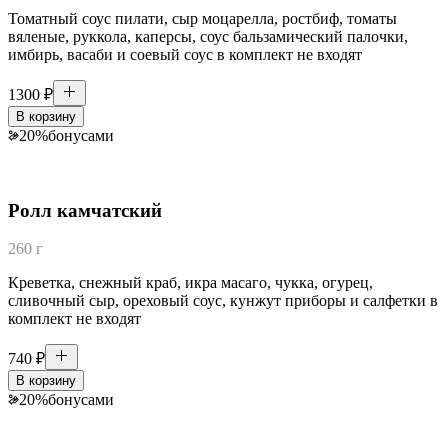
Томатный соус пилати, сыр моцарелла, ростбиф, томаты
вяленые, руккола, каперсы, соус бальзамический палочки,
имбирь, васаби и соевый соус в комплект не входят
1300
₽
В корзину
20
%
бонусами
Ролл камчатский
260 г
Креветка, снежный краб, икра масаго, чукка, огурец,
сливочный сыр, ореховый соус, кунжут приборы и салфетки в
комплект не входят
740
₽
В корзину
20
%
бонусами