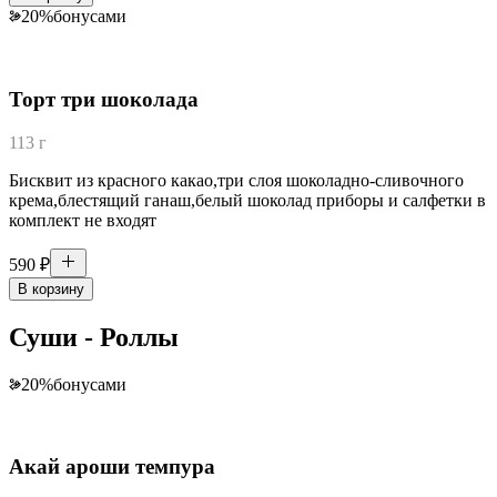
20
%
бонусами
Торт три шоколада
113 г
Бисквит из красного какао,три слоя шоколадно-сливочного
крема,блестящий ганаш,белый шоколад приборы и салфетки в
комплект не входят
590
₽
В корзину
Суши - Роллы
20
%
бонусами
Акай ароши темпура