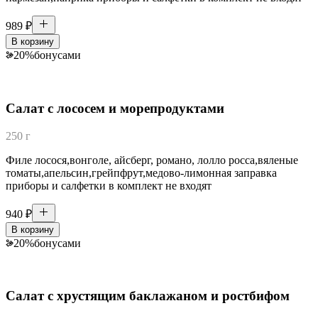
989
₽
В корзину
20
%
бонусами
Салат с лососем и морепродуктами
250 г
Филе лосося,вонголе, айсберг, романо, лолло росса,вяленые
томаты,апельсин,грейпфрут,медово-лимонная заправка
приборы и салфетки в комплект не входят
940
₽
В корзину
20
%
бонусами
Салат с хрустящим баклажаном и ростбифом