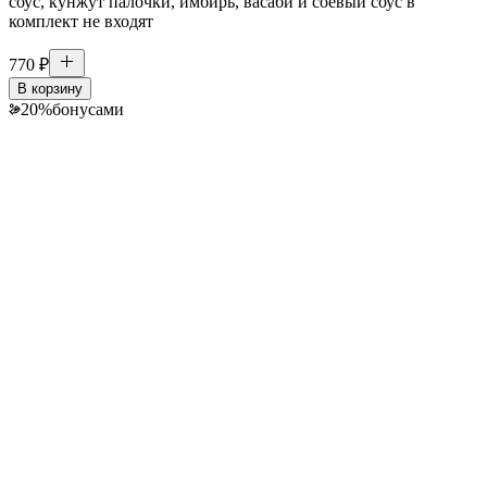
соус, кунжут палочки, имбирь, васаби и соевый соус в
комплект не входят
770
₽
В корзину
20
%
бонусами