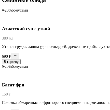
20
%
бонусами
Азиатский суп с уткой
380 мл
Утиная грудка, лапша удон, сельдерей, древесные грибы, лук зе
690
₽
В корзину
20
%
бонусами
Батат фри
150 г
Соломка обжаренная во фритюре, со специями и пармезаном пал