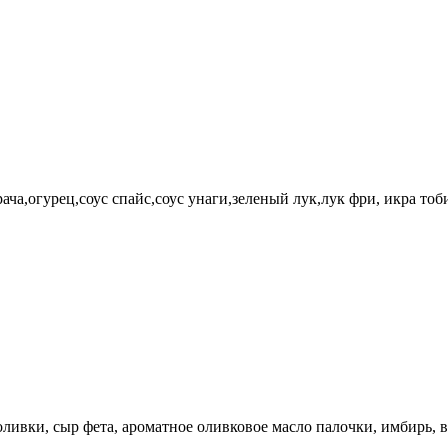
ча,огурец,соус спайс,соус унаги,зеленый лук,лук фри, икра тоб
ливки, сыр фета, ароматное оливковое масло палочки, имбирь, в