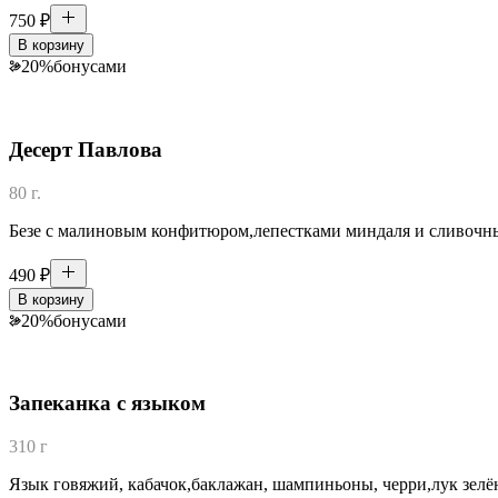
750
₽
В корзину
20
%
бонусами
Десерт Павлова
80 г.
Безе с малиновым конфитюром,лепестками миндаля и сливочным
490
₽
В корзину
20
%
бонусами
Запеканка с языком
310 г
Язык говяжий, кабачок,баклажан, шампиньоны, черри,лук зелён