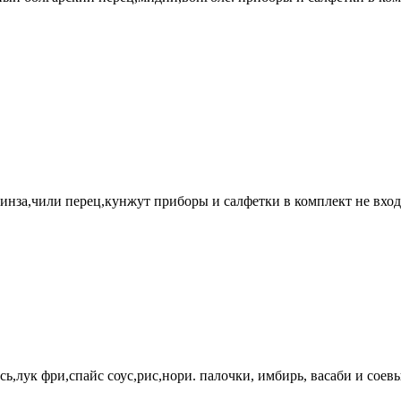
кинза,чили перец,кунжут приборы и салфетки в комплект не вход
,лук фри,спайс соус,рис,нори. палочки, имбирь, васаби и соевы