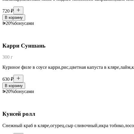
720
₽
В корзину
20
%
бонусами
Карри Суншань
300 г
Куриное филе в соусе карри,рис,цветная капуста в кляре,лайм,
630
₽
В корзину
20
%
бонусами
Кунсей ролл
Снежный краб в кляре,огурец,сыр сливочный,икра тобико,лосось