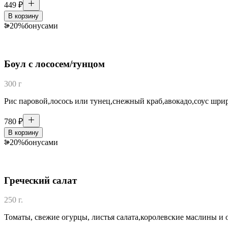
449
₽
В корзину
20
%
бонусами
Боул с лососем/тунцом
300 г
Рис паровой,лосось или тунец,снежный краб,авокадо,соус шрира
780
₽
В корзину
20
%
бонусами
Греческий салат
250 г.
Томаты, свежие огурцы, листья салата,королевские маслины и о