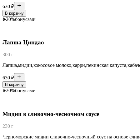
630
₽
В корзину
20
%
бонусами
Лапша Циндао
300 г
Лапша,мидии,кокосовое молоко,карри,пекинская капуста,кабач
630
₽
В корзину
20
%
бонусами
Мидии в сливочно-чесночном соусе
230 г
Черноморские мидии сливочно-чесночный соус на основе сливо