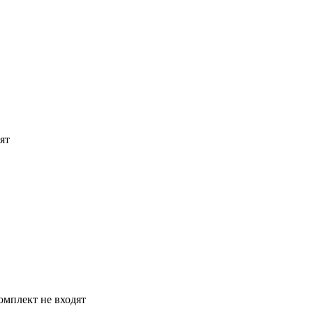
ят
омплект не входят