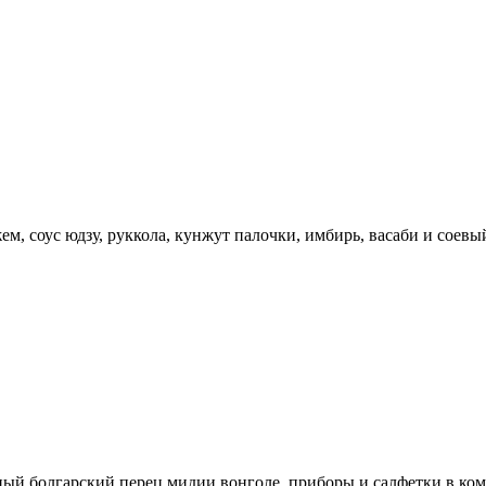
, соус юдзу, руккола, кунжут палочки, имбирь, васаби и соевый
ый болгарский перец,мидии,вонголе. приборы и салфетки в ком