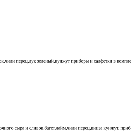
ок,чили перец,лук зеленый,кунжут приборы и салфетки в компле
чного сыра и сливок,багет,лайм,чили перец,кинза,кунжут. приб