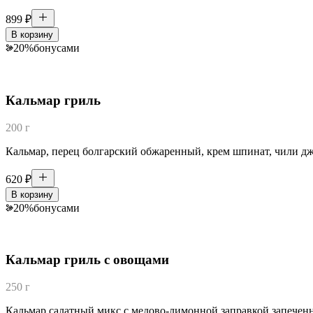
899
₽
В корзину
20
%
бонусами
Кальмар гриль
200 г
Кальмар, перец болгарский обжаренный, крем шпинат, чили джем
620
₽
В корзину
20
%
бонусами
Кальмар гриль с овощами
250 г
Кальмар,салатный микс с медово-лимонной заправкой,запеченн