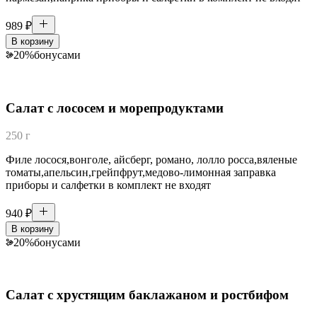
989
₽
В корзину
20
%
бонусами
Салат с лососем и морепродуктами
250 г
Филе лосося,вонголе, айсберг, романо, лолло росса,вяленые
томаты,апельсин,грейпфрут,медово-лимонная заправка
приборы и салфетки в комплект не входят
940
₽
В корзину
20
%
бонусами
Салат с хрустящим баклажаном и ростбифом