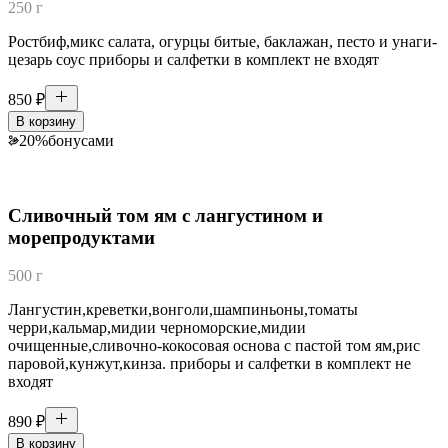
250 г
Ростбиф,микс салата, огурцы битые, баклажан, песто и унаги-
цезарь соус приборы и салфетки в комплект не входят
850
₽
В корзину
20
%
бонусами
Сливочный том ям с лангустином и
морепродуктами
500 г
Лангустин,креветки,вонголи,шампиньоны,томаты
черри,кальмар,мидии черноморские,мидии
очищенные,сливочно-кокосовая основа с пастой том ям,рис
паровой,кунжут,кинза. приборы и салфетки в комплект не
входят
890
₽
В корзину