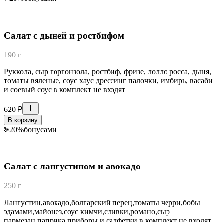
Салат с дыней и ростбифом
190 г
Руккола, сыр горгонзола, ростбиф, фризе, лолло росса, дыня,
томаты вяленые, соус хаус дрессинг палочки, имбирь, васаби
и соевый соус в комплект не входят
620
₽
В корзину
20
%
бонусами
Салат с лангустином и авокадо
250 г
Лангустин,авокадо,болгарский перец,томаты черри,бобы
эдамами,майонез,соус кимчи,сливки,романо,сыр
пармезан,паприка приборы и салфетки в комплект не входят