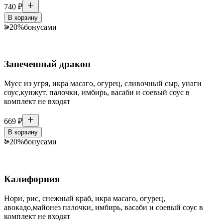
740
₽
В корзину
20
%
бонусами
Запеченный дракон
Мусс из угря, икра масаго, огурец, сливочный сыр, унаги
соус,кунжут. палочки, имбирь, васаби и соевый соус в
комплект не входят
669
₽
В корзину
20
%
бонусами
Калифорния
Нори, рис, снежный краб, икра масаго, огурец,
авокадо,майонез палочки, имбирь, васаби и соевый соус в
комплект не входят