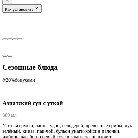
Как установить
Сезонные блюда
20
%
бонусами
Азиатский суп с уткой
380 мл
Утиная грудка, лапша удон, сельдерей, древесные грибы, лук
зелёный, кинза, пак-чой, бульон унаги-хойсин палочки,
имбирь, васаби и соевый соус в комплект не входят