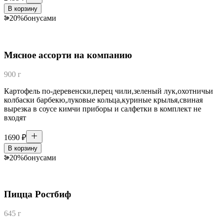
В корзину
20
%
бонусами
Мясное ассорти на компанию
900 г
Картофель по-деревенски,перец чили,зеленый лук,охотничьи
колбаски барбекю,луковые кольца,куриные крылья,свиная
вырезка в соусе кимчи приборы и салфетки в комплект не
входят
1690
₽
В корзину
20
%
бонусами
Пицца Ростбиф
645 г